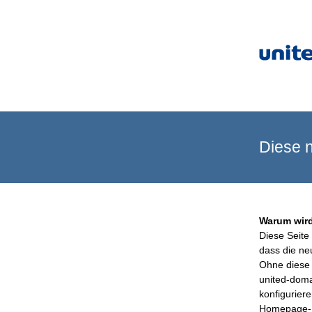
Diese n
Warum wird
Diese Seite 
dass die ne
Ohne diese 
united-doma
konfigurier
Homepage-B