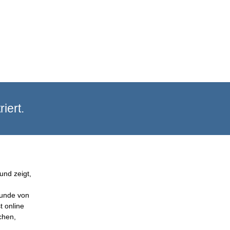
iert.
und zeigt,
Kunde von
t online
chen,